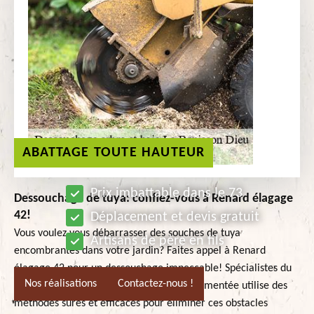
ABATTAGE TOUTE HAUTEUR
Prix imbattable dans le 73
Dessouchage de tuya: confiez-vous à Renard élagage
42!
Déplacement et devis gratuit
Vous voulez vous débarrasser des souches de tuya
Artisans de père en fils
encombrantes dans votre jardin? Faites appel à Renard
élagage 42 pour un dessouchage impeccable! Spécialistes du
Nos réalisations
Contactez-nous !
dessouchage de tuya, notre équipe expérimentée utilise des
méthodes sûres et efficaces pour éliminer ces obstacles