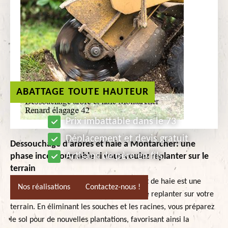
ABATTAGE TOUTE HAUTEUR
Prix imbattable dans le 73
Déplacement et devis gratuit
Dessouchage d'arbres et haie à Montarcher: une
Artisans de père en fils
phase incontournable si vous voulez replanter sur le
terrain
À Montarcher, le dessouchage d'arbres et de haie est une
Nos réalisations
Contactez-nous !
étape incontournable si vous envisagez de replanter sur votre
terrain. En éliminant les souches et les racines, vous préparez
le sol pour de nouvelles plantations, favorisant ainsi la