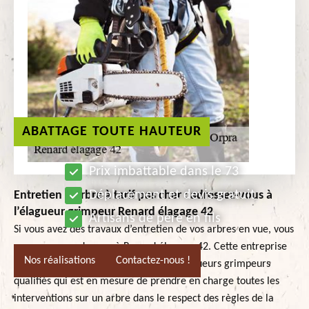
ABATTAGE TOUTE HAUTEUR
Prix imbattable dans le 73
Déplacement et devis gratuit
Entretien d’arbre à tarif pas cher : adressez-vous à
l’élagueur grimpeur Renard élagage 42
Artisans de père en fils
Si vous avez des travaux d’entretien de vos arbres en vue, vous
pourrez vous adresser à Renard élagage 42. Cette entreprise
Nos réalisations
Contactez-nous !
de jardinage dispose d’une équipe d’élagueurs grimpeurs
qualifiés qui est en mesure de prendre en charge toutes les
interventions sur un arbre dans le respect des règles de la