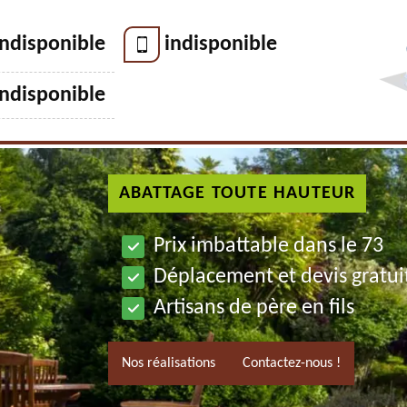
indisponible
indisponible
indisponible
ABATTAGE TOUTE HAUTEUR
Prix imbattable dans le 73
Déplacement et devis gratui
Artisans de père en fils
Nos réalisations
Contactez-nous !