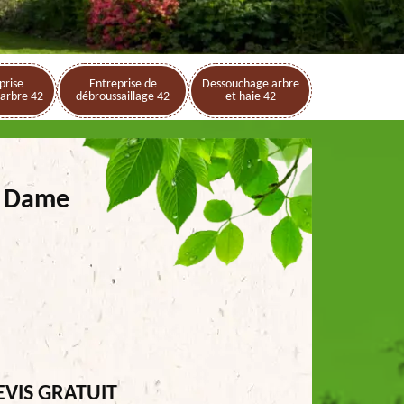
prise
Entreprise de
Dessouchage arbre
arbre 42
débroussaillage 42
et haie 42
e Dame
EVIS GRATUIT