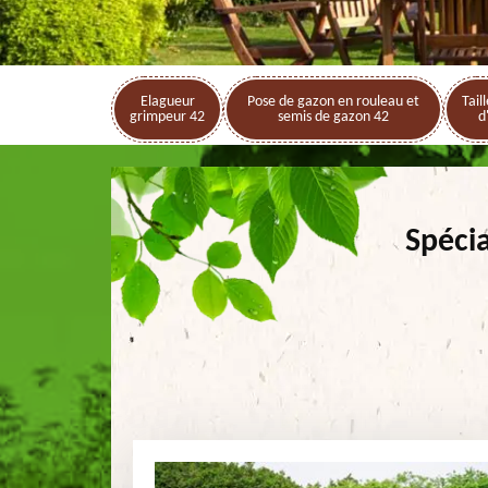
Elagueur
Pose de gazon en rouleau et
Tail
grimpeur 42
semis de gazon 42
d
Spéci