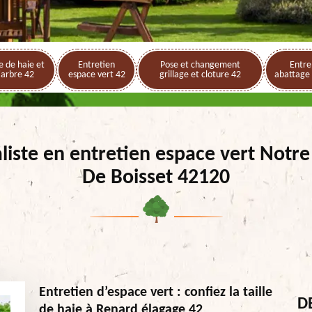
le de haie et
Entretien
Pose et changement
Entre
'arbre 42
espace vert 42
grillage et cloture 42
abattage 
aliste en entretien espace vert Notr
De Boisset 42120
Entretien d’espace vert : confiez la taille
D
de haie à Renard élagage 42