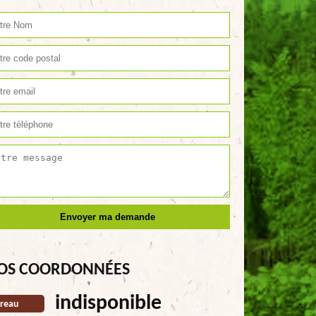
OS COORDONNÉES
indisponible
reau