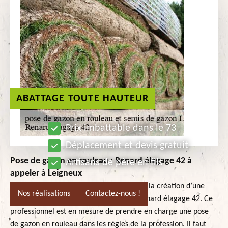
ABATTAGE TOUTE HAUTEUR
Prix imbattable dans le 73
Déplacement et devis gratuit
Pose de gazon en rouleau : Renard élagage 42 à
Artisans de père en fils
appeler à Leigneux
Si vous voulez habiller votre domaine par la création d’une
Nos réalisations
Contactez-nous !
pelouse, vous pourrez vous adresser à Renard élagage 42. Ce
professionnel est en mesure de prendre en charge une pose
de gazon en rouleau dans les règles de la profession. Il faut