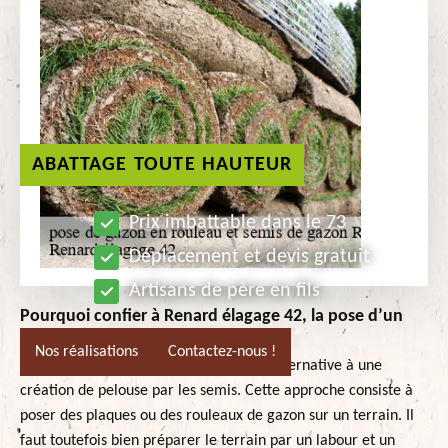
ABATTAGE TOUTE HAUTEUR
Prix imbattable dans le 73
Déplacement et devis gratuit
Artisans de père en fils
Pourquoi confier à Renard élagage 42, la pose d’un
gazon en rouleau à Roisey?
Nos réalisations
Contactez-nous !
Une pose de gazon en rouleau est une alternative à une
création de pelouse par les semis. Cette approche consiste à
poser des plaques ou des rouleaux de gazon sur un terrain. Il
faut toutefois bien préparer le terrain par un labour et un