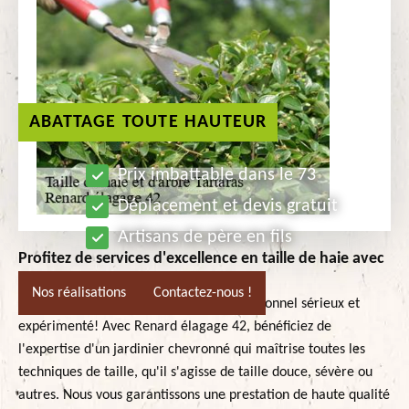
ABATTAGE TOUTE HAUTEUR
Prix imbattable dans le 73
Déplacement et devis gratuit
Artisans de père en fils
Profitez de services d'excellence en taille de haie avec
Renard élagage 42!
Nos réalisations
Contactez-nous !
Confiez la taille de vos haies à un professionnel sérieux et
expérimenté! Avec Renard élagage 42, bénéficiez de
l'expertise d'un jardinier chevronné qui maîtrise toutes les
techniques de taille, qu'il s'agisse de taille douce, sévère ou
autres. Nous vous garantissons une prestation de haute qualité