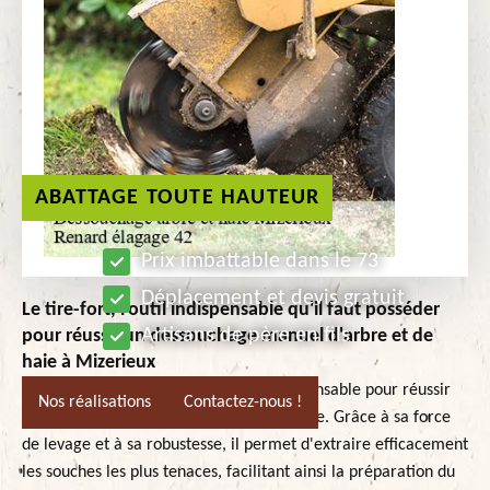
ABATTAGE TOUTE HAUTEUR
Prix imbattable dans le 73
Déplacement et devis gratuit
Le tire-fort, l'outil indispensable qu'il faut posséder
Artisans de père en fils
pour réussir un dessouchage manuel d'arbre et de
haie à Mizerieux
À Mizerieux, le tire-fort est l'outil indispensable pour réussir
Nos réalisations
Contactez-nous !
un dessouchage manuel d'arbre et de haie. Grâce à sa force
de levage et à sa robustesse, il permet d'extraire efficacement
les souches les plus tenaces, facilitant ainsi la préparation du