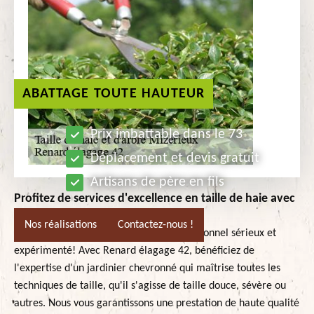
ABATTAGE TOUTE HAUTEUR
Prix imbattable dans le 73
Déplacement et devis gratuit
Artisans de père en fils
Profitez de services d'excellence en taille de haie avec
Renard élagage 42!
Nos réalisations
Contactez-nous !
Confiez la taille de vos haies à un professionnel sérieux et
expérimenté! Avec Renard élagage 42, bénéficiez de
l'expertise d'un jardinier chevronné qui maîtrise toutes les
techniques de taille, qu'il s'agisse de taille douce, sévère ou
autres. Nous vous garantissons une prestation de haute qualité