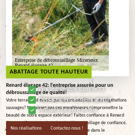
ABATTAGE TOUTE HAUTEUR
Renard élagage 42: l'entreprise assurée pour un
Prix imbattable dans le 73
débroussaillage de qualité!
Déplacement et devis gratuit
Votre terrain est envahi par les broussailles et les végétations
sauvages? Ne laissez pas ces envahisseurs compromettre la
Artisans de père en fils
beauté de votre espace extérieur! Faites confiance à Renard
élagage 42, votre entreprise de débroussaillage de confiance.
Nos réalisations
Contactez-nous !
Notre équipe expérimentée est spécialisée dans le